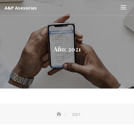
Skip
A&P Asesorias
to
content
Año:
2021
2021